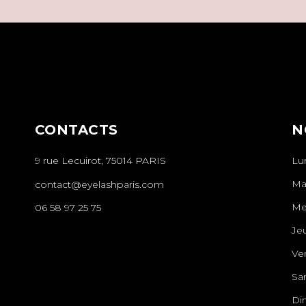
CONTACTS
N
9 rue Lecuirot, 75014 PARIS
Lu
Ma
contact@eyelashparis.com
Me
06 58 97 25 75
Je
Ve
Sa
Di