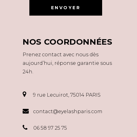
NOS COORDONNÉES
Prenez contact avec nous dès
aujourd’hui, réponse garantie sous
24h.
9 rue Lecuirot, 75014 PARIS
contact@eyelashparis.com
06 58 97 25 75