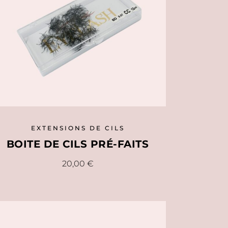
EXTENSIONS DE CILS
BOITE DE CILS PRÉ-FAITS
Ce
20,00
€
produit
a
plusieurs
variations.