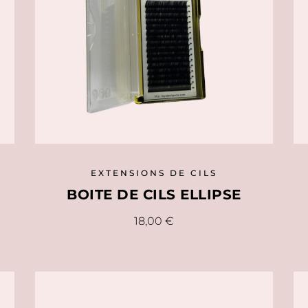
EXTENSIONS DE CILS
BOITE DE CILS ELLIPSE
Ce
18,00
€
produit
a
plusieurs
variations.