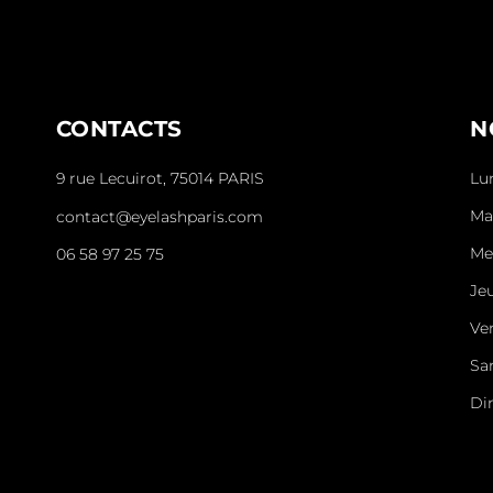
CONTACTS
N
9 rue Lecuirot, 75014 PARIS
Lu
Ma
contact@eyelashparis.com
Me
06 58 97 25 75
Jeu
Ve
Sa
Di