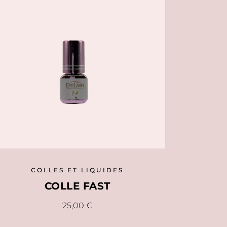
Les
options
peuvent
être
choisies
sur
la
page
du
produit
COLLES ET LIQUIDES
COLLE FAST
25,00
€