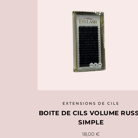
Les
options
peuvent
être
choisies
sur
la
page
du
produit
EXTENSIONS DE CILS
BOITE DE CILS VOLUME RUS
SIMPLE
Ce
18,00
€