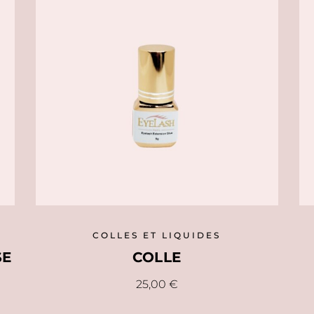
Les
options
peuvent
être
choisies
sur
la
page
du
produit
COLLES ET LIQUIDES
SE
COLLE
25,00
€