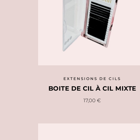
EXTENSIONS DE CILS
BOITE DE CIL À CIL MIXTE
Ce
17,00
€
produit
a
plusieurs
variations.