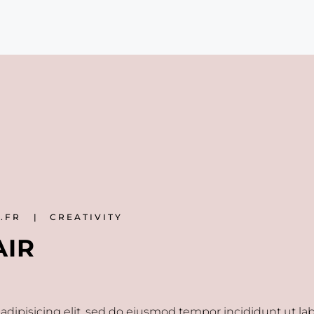
Y.FR
CREATIVITY
AIR
adipisicing elit, sed do eiusmod tempor incididunt ut la