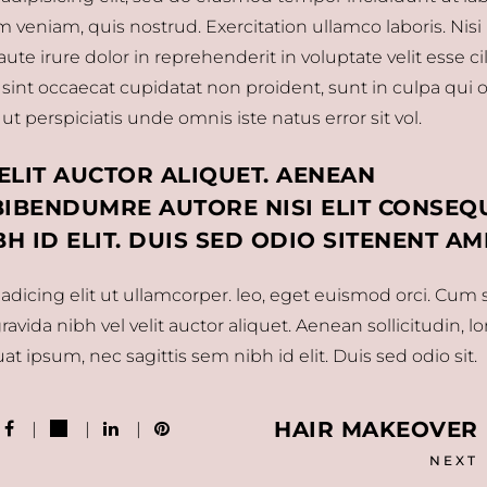
veniam, quis nostrud. Exercitation ullamco laboris. Nisi
e irure dolor in reprehenderit in voluptate velit esse c
 sint occaecat cupidatat non proident, sunt in culpa qui of
t perspiciatis unde omnis iste natus error sit vol.
ELIT AUCTOR ALIQUET. AENEAN
 BIBENDUMRE AUTORE NISI ELIT CONSEQ
BH ID ELIT. DUIS SED ODIO SITENENT AM
dicing elit ut ullamcorper. leo, eget euismod orci. Cum s
vida nibh vel velit auctor aliquet. Aenean sollicitudin, l
t ipsum, nec sagittis sem nibh id elit. Duis sed odio sit.
HAIR MAKEOVER
NEXT