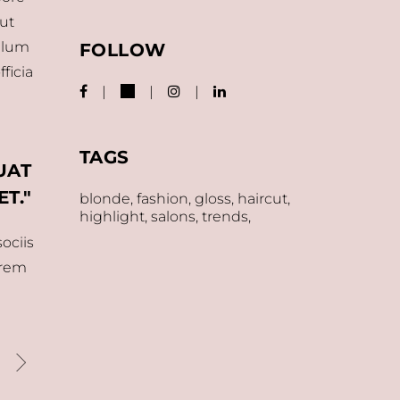
 ut
illum
FOLLOW
ficia
TAGS
UAT
ET.
blonde
fashion
gloss
haircut
highlight
salons
trends
ociis
orem