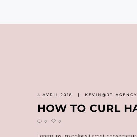
4 AVRIL 2018
KEVIN@RT-AGENC
HOW TO CURL H
0
0
Lorem ipsum dolor sit amet, consectetur 